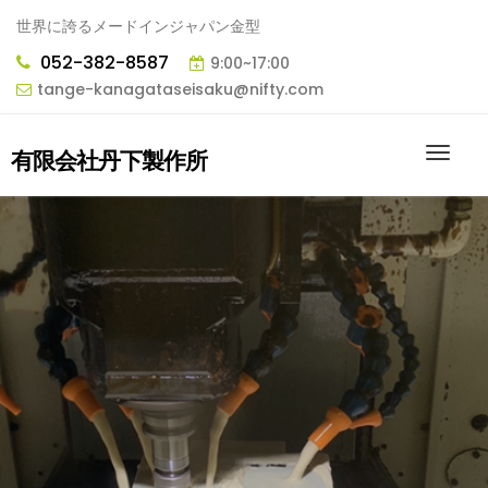
世界に誇るメードインジャパン金型
052-382-8587
9:00~17:00
tange-kanagataseisaku@nifty.com
有限会社丹下製作所