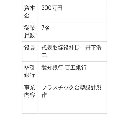
資本
300万円
金
従業
7名
員数
役員
代表取締役社長 丹下浩
二
取引
愛知銀行 百五銀行
銀行
事業
プラスチック金型設計製
内容
作