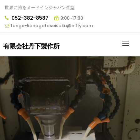
世界に誇るメードインジャパン金型
052-382-8587
9:00~17:00
tange-kanagataseisaku@nifty.com
有限会社丹下製作所