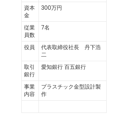
資本
300万円
金
従業
7名
員数
役員
代表取締役社長 丹下浩
二
取引
愛知銀行 百五銀行
銀行
事業
プラスチック金型設計製
内容
作